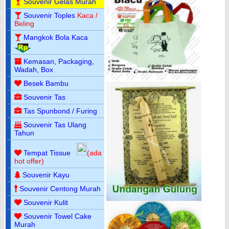
Souvenir Gelas Murah
Souvenir Toples
Kaca /
Beling
Mangkok Bola Kaca
Kemasan, Packaging,
Wadah, Box
Besek Bambu
Souvenir Tas
Tas Spunbond / Furing
Souvenir Tas Ulang
Tahun
Tempat Tissue
(ada
hot offer)
Souvenir Kayu
Souvenir Centong Murah
Souvenir Kulit
Souvenir Towel Cake
Murah