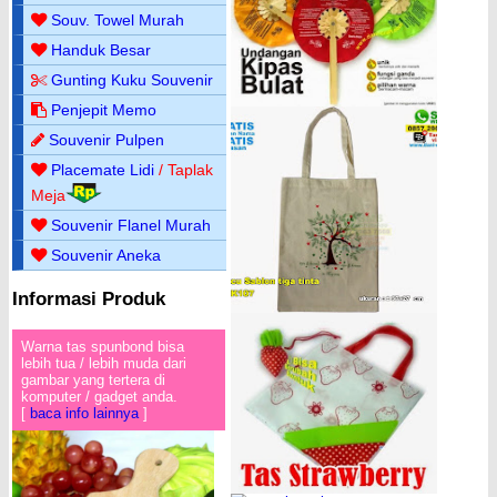
Souv. Towel Murah
Handuk Besar
Gunting Kuku Souvenir
Penjepit Memo
Souvenir Pulpen
Placemate Lidi
/ Taplak
Meja
Souvenir Flanel Murah
Souvenir Aneka
Informasi Produk
Warna tas spunbond bisa
lebih tua / lebih muda dari
gambar yang tertera di
komputer / gadget anda.
[
baca info lainnya
]