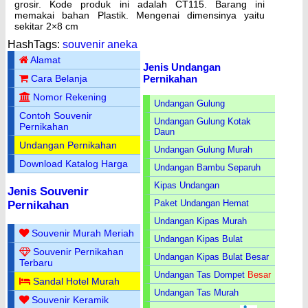
grosir. Kode produk ini adalah CT115. Barang ini
memakai bahan Plastik. Mengenai dimensinya yaitu
sekitar 2×8 cm
HashTags:
souvenir aneka
Alamat
Jenis Undangan
Pernikahan
Cara Belanja
Nomor Rekening
Undangan Gulung
Contoh Souvenir
Undangan Gulung Kotak
Pernikahan
Daun
Undangan Pernikahan
Undangan Gulung Murah
Download Katalog Harga
Undangan Bambu Separuh
Kipas Undangan
Jenis Souvenir
Paket Undangan Hemat
Pernikahan
Undangan Kipas Murah
Souvenir Murah Meriah
Undangan Kipas Bulat
Souvenir Pernikahan
Undangan Kipas Bulat Besar
Terbaru
Undangan Tas Dompet
Besar
Sandal Hotel Murah
Undangan Tas Murah
Souvenir Keramik