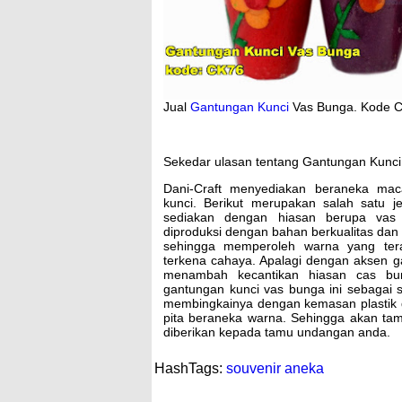
Jual
Gantungan Kunci
Vas Bunga. Kode 
Sekedar ulasan tentang Gantungan Kunci
Dani-Craft menyediakan beraneka ma
kunci. Berikut merupakan salah satu j
sediakan dengan hiasan berupa vas
diproduksi dengan bahan berkualitas dan
sehingga memperoleh warna yang ter
terkena cahaya. Apalagi dengan aksen g
menambah kecantikan hiasan cas bu
gantungan kunci vas bunga ini sebagai 
membingkainya dengan kemasan plastik 
pita beraneka warna. Sehingga akan tam
diberikan kepada tamu undangan anda.
HashTags:
souvenir aneka