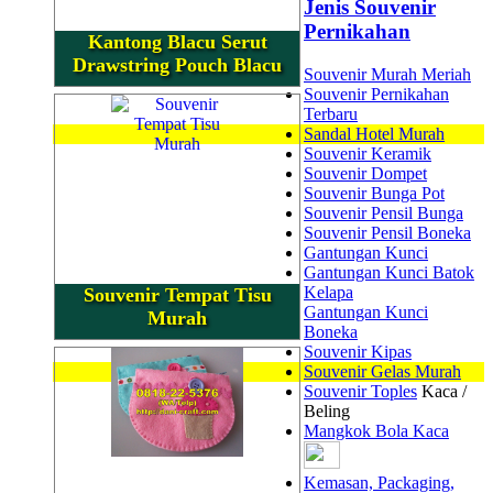
Jenis Souvenir
Pernikahan
Kantong Blacu Serut
Drawstring Pouch Blacu
Souvenir Murah Meriah
Souvenir Pernikahan
Terbaru
Sandal Hotel Murah
Souvenir Keramik
Souvenir Dompet
Souvenir Bunga Pot
Souvenir Pensil Bunga
Souvenir Pensil Boneka
Gantungan Kunci
Gantungan Kunci Batok
Kelapa
Souvenir Tempat Tisu
Gantungan Kunci
Murah
Boneka
Souvenir Kipas
Souvenir Gelas Murah
Souvenir Toples
Kaca /
Beling
Mangkok Bola Kaca
Kemasan, Packaging,