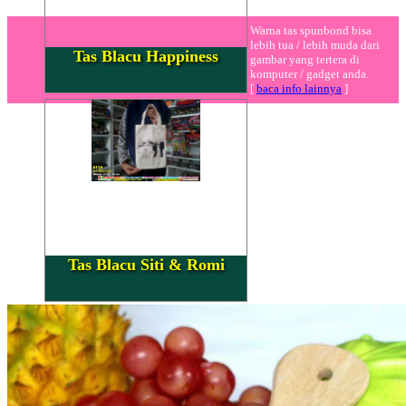
Warna tas spunbond bisa
lebih tua / lebih muda dari
Tas Blacu Happiness
gambar yang tertera di
komputer / gadget anda.
[
baca info lainnya
]
Tas Blacu Siti & Romi