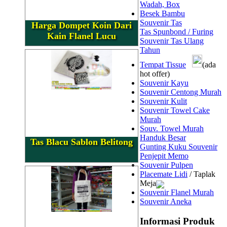
Wadah, Box
Besek Bambu
Souvenir Tas
Harga Dompet Koin Dari
Tas Spunbond / Furing
Kain Flanel Lucu
Souvenir Tas Ulang
Tahun
Tempat Tissue
(ada
hot offer)
Souvenir Kayu
Souvenir Centong Murah
Souvenir Kulit
Souvenir Towel Cake
Murah
Souv. Towel Murah
Handuk Besar
Tas Blacu Sablon Belitong
Gunting Kuku Souvenir
Penjepit Memo
Souvenir Pulpen
Placemate Lidi
/ Taplak
Meja
Souvenir Flanel Murah
Souvenir Aneka
Informasi Produk