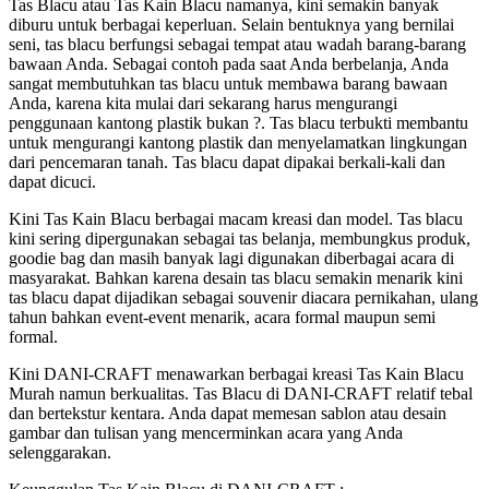
Tas Blacu atau Tas Kain Blacu namanya, kini semakin banyak
diburu untuk berbagai keperluan. Selain bentuknya yang bernilai
seni, tas blacu berfungsi sebagai tempat atau wadah barang-barang
bawaan Anda. Sebagai contoh pada saat Anda berbelanja, Anda
sangat membutuhkan tas blacu untuk membawa barang bawaan
Anda, karena kita mulai dari sekarang harus mengurangi
penggunaan kantong plastik bukan ?. Tas blacu terbukti membantu
untuk mengurangi kantong plastik dan menyelamatkan lingkungan
dari pencemaran tanah. Tas blacu dapat dipakai berkali-kali dan
dapat dicuci.
Kini Tas Kain Blacu berbagai macam kreasi dan model. Tas blacu
kini sering dipergunakan sebagai tas belanja, membungkus produk,
goodie bag dan masih banyak lagi digunakan diberbagai acara di
masyarakat. Bahkan karena desain tas blacu semakin menarik kini
tas blacu dapat dijadikan sebagai souvenir diacara pernikahan, ulang
tahun bahkan event-event menarik, acara formal maupun semi
formal.
Kini DANI-CRAFT menawarkan berbagai kreasi Tas Kain Blacu
Murah namun berkualitas. Tas Blacu di DANI-CRAFT relatif tebal
dan bertekstur kentara. Anda dapat memesan sablon atau desain
gambar dan tulisan yang mencerminkan acara yang Anda
selenggarakan.