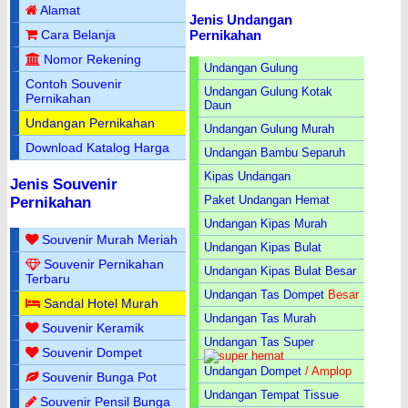
Alamat
Jenis Undangan
Pernikahan
Cara Belanja
Nomor Rekening
Undangan Gulung
Contoh Souvenir
Undangan Gulung Kotak
Pernikahan
Daun
Undangan Pernikahan
Undangan Gulung Murah
Download Katalog Harga
Undangan Bambu Separuh
Kipas Undangan
Jenis Souvenir
Paket Undangan Hemat
Pernikahan
Undangan Kipas Murah
Souvenir Murah Meriah
Undangan Kipas Bulat
Souvenir Pernikahan
Undangan Kipas Bulat Besar
Terbaru
Undangan Tas Dompet
Besar
Sandal Hotel Murah
Undangan Tas Murah
Souvenir Keramik
Undangan Tas Super
Souvenir Dompet
Undangan Dompet
/ Amplop
Souvenir Bunga Pot
Undangan Tempat Tissue
Souvenir Pensil Bunga