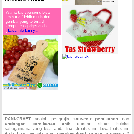
Warna tas spunbond bisa
lebih tua / lebih muda dari
gambar yang tertera di
komputer / gadget anda.
[
baca info lainnya
]
DANI-CRAFT
adalah pengrajin
souvenir pernikahan
dan
undangan pernikahan unik
dengan ribuan koleksi
sebagaimana yang bisa anda lihat di situs ini. Lewat situs ini,
Anda bisa meminta atau
men
download katalog souvenir
&