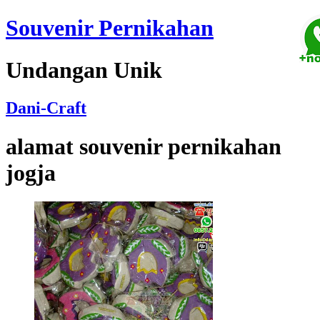
Souvenir Pernikahan
Undangan Unik
Dani-Craft
alamat souvenir pernikahan
jogja