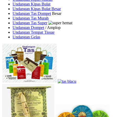
Undangan Kipas Bulat
Undangan Kipas Bulat Besar
Undangan Tas Dompet
Besar
Undangan Tas Murah
Undangan Tas Super
Undangan Dompet
/ Amplop
Undangan Tempat Tissue
Undangan Gelas