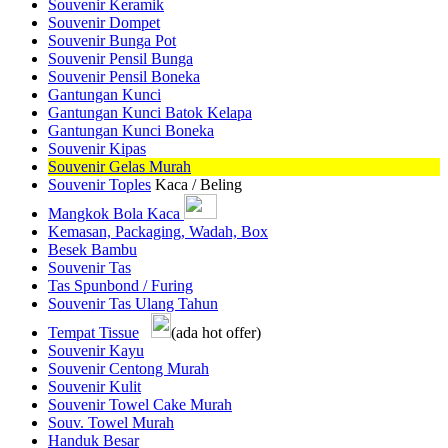
Souvenir Keramik
Souvenir Dompet
Souvenir Bunga Pot
Souvenir Pensil Bunga
Souvenir Pensil Boneka
Gantungan Kunci
Gantungan Kunci Batok Kelapa
Gantungan Kunci Boneka
Souvenir Kipas
Souvenir Gelas Murah
Souvenir Toples
Kaca / Beling
Mangkok Bola Kaca
Kemasan, Packaging, Wadah, Box
Besek Bambu
Souvenir Tas
Tas Spunbond / Furing
Souvenir Tas Ulang Tahun
Tempat Tissue
(ada hot offer)
Souvenir Kayu
Souvenir Centong Murah
Souvenir Kulit
Souvenir Towel Cake Murah
Souv. Towel Murah
Handuk Besar