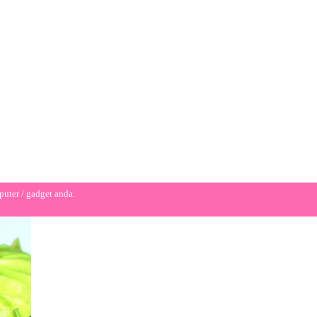
puter / gadget anda.