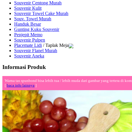
Souvenir Centong Murah
Souvenir Kulit
Souvenir Towel Cake Murah
Souv. Towel Murah
Handuk Besar
Gunting Kuku Souvenir
Penjepit Memo
Souvenir Pulpen
Placemate Lidi
/ Taplak Meja
Souvenir Flanel Murah
Souvenir Aneka
Informasi Produk
Warna tas spunbond bisa lebih tua / lebih muda dari gambar yang tertera di kom
[
baca info lainnya
]