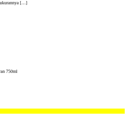
n ukurannya […]
aran 750ml