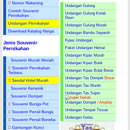
Nomor Rekening
Undangan Gulung
Contoh Souvenir
Undangan Gulung Kotak
Pernikahan
Daun
Undangan Pernikahan
Undangan Gulung Murah
Download Katalog Harga
Undangan Bambu Separuh
Kipas Undangan
Jenis Souvenir
Paket Undangan Hemat
Pernikahan
Undangan Kipas Murah
Souvenir Murah Meriah
Undangan Kipas Bulat
Souvenir Pernikahan
Undangan Kipas Bulat Besar
Terbaru
Undangan Tas Dompet
Besar
Sandal Hotel Murah
Undangan Tas Murah
Souvenir Keramik
Undangan Tas Super
Souvenir Dompet
Undangan Dompet
/ Amplop
Souvenir Bunga Pot
Undangan Tempat Tissue
Souvenir Pensil Bunga
Undangan Gelas
Souvenir Pensil Boneka
Gantungan Kunci