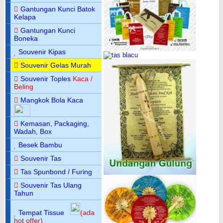
Gantungan Kunci Batok
Kelapa
Gantungan Kunci
Boneka
Souvenir Kipas
Souvenir Gelas Murah
Souvenir Toples
Kaca /
Beling
Mangkok Bola Kaca
Kemasan, Packaging,
Wadah, Box
Besek Bambu
Souvenir Tas
Tas Spunbond / Furing
Souvenir Tas Ulang
Tahun
Tempat Tissue
(ada
hot offer)