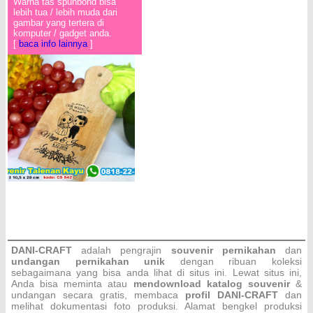
Warna tas spunbond bisa
lebih tua / lebih muda dari
gambar yang tertera di
komputer / gadget anda.
[
baca info lainnya
]
DANI-CRAFT
adalah pengrajin
souvenir pernikahan
dan
undangan pernikahan unik
dengan ribuan koleksi
sebagaimana yang bisa anda lihat di situs ini. Lewat situs ini,
Anda bisa meminta atau
men
download katalog souvenir
&
undangan secara gratis, membaca
profil DANI-CRAFT
dan
melihat dokumentasi foto produksi. Alamat bengkel produksi