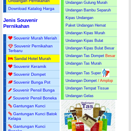
Undangan Pernikahan
Undangan Gulung Murah
Download Katalog Harga
Undangan Bambu Separuh
Kipas Undangan
Jenis Souvenir
Paket Undangan Hemat
Pernikahan
Undangan Kipas Murah
Souvenir Murah Meriah
Undangan Kipas Bulat
Souvenir Pernikahan
Undangan Kipas Bulat Besar
Terbaru
Undangan Tas Dompet
Besar
Sandal Hotel Murah
Undangan Tas Murah
Souvenir Keramik
Undangan Tas Super
Souvenir Dompet
Undangan Dompet
/ Amplop
Souvenir Bunga Pot
Undangan Tempat Tissue
Souvenir Pensil Bunga
Undangan Gelas
Souvenir Pensil Boneka
Gantungan Kunci
Gantungan Kunci Batok
Kelapa
Gantungan Kunci
Boneka