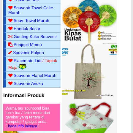
Souvenir Towel Cake
Murah
Souv. Towel Murah
Handuk Besar
Gunting Kuku Souvenir
Penjepit Memo
Souvenir Pulpen
Placemate Lidi
/ Taplak
Meja
Souvenir Flanel Murah
Souvenir Aneka
Informasi Produk
Warna tas spunbond bisa
lebih tua / lebih muda dari
gambar yang tertera di
komputer / gadget anda.
[
baca info lainnya
]