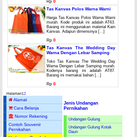
Rp
0
Tas Kanvas Polos Warna Warni
Harga Tas Kanvas Polos Warna Warni
murah. Kode produk ini adalah AT63.
Barang ini menggunakan material Kain
Kanvas. Adapun dimensinya […]
Rp
0
Tas Kanvas The Wedding Day
Warna Dengan Lebar Samping
Toko Tas Kanvas The Wedding Day
Warna Dengan Lebar Samping murah.
Kodenya barang ini adalah AT87.
Barang ini memakai bahan […]
Rp
0
Halaman
1
2
Alamat
Jenis Undangan
Pernikahan
Cara Belanja
Nomor Rekening
Undangan Gulung
Contoh Souvenir
Undangan Gulung Kotak
Pernikahan
Daun