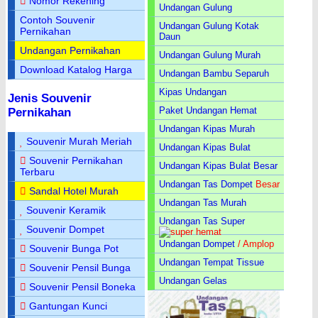
Nomor Rekening
Undangan Gulung
Contoh Souvenir
Undangan Gulung Kotak
Pernikahan
Daun
Undangan Pernikahan
Undangan Gulung Murah
Download Katalog Harga
Undangan Bambu Separuh
Kipas Undangan
Jenis Souvenir
Paket Undangan Hemat
Pernikahan
Undangan Kipas Murah
Souvenir Murah Meriah
Undangan Kipas Bulat
Souvenir Pernikahan
Undangan Kipas Bulat Besar
Terbaru
Undangan Tas Dompet
Besar
Sandal Hotel Murah
Undangan Tas Murah
Souvenir Keramik
Undangan Tas Super
Souvenir Dompet
Undangan Dompet
/ Amplop
Souvenir Bunga Pot
Undangan Tempat Tissue
Souvenir Pensil Bunga
Undangan Gelas
Souvenir Pensil Boneka
Gantungan Kunci