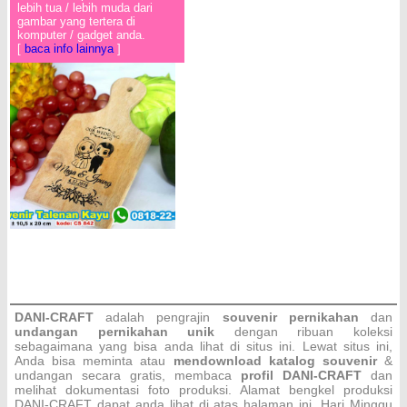
lebih tua / lebih muda dari
gambar yang tertera di
komputer / gadget anda.
[
baca info lainnya
]
DANI-CRAFT
adalah pengrajin
souvenir pernikahan
dan
undangan pernikahan unik
dengan ribuan koleksi
sebagaimana yang bisa anda lihat di situs ini. Lewat situs ini,
Anda bisa meminta atau
men
download katalog souvenir
&
undangan secara gratis, membaca
profil DANI-CRAFT
dan
melihat dokumentasi foto produksi. Alamat bengkel produksi
DANI-CRAFT dapat anda lihat di atas halaman ini. Hari Minggu