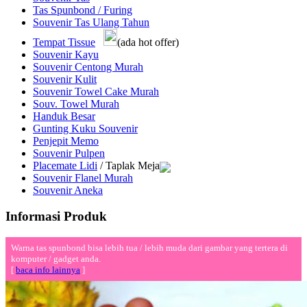
Tas Spunbond / Furing
Souvenir Tas Ulang Tahun
Tempat Tissue
(ada hot offer)
Souvenir Kayu
Souvenir Centong Murah
Souvenir Kulit
Souvenir Towel Cake Murah
Souv. Towel Murah
Handuk Besar
Gunting Kuku Souvenir
Penjepit Memo
Souvenir Pulpen
Placemate Lidi
/ Taplak Meja
Souvenir Flanel Murah
Souvenir Aneka
Informasi Produk
Warna tas spunbond bisa lebih tua / lebih muda dari gambar yang tertera di
komputer / gadget anda.
[
baca info lainnya
]