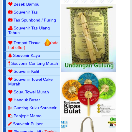
Besek Bambu
Souvenir Tas
Tas Spunbond / Furing
Souvenir Tas Ulang
Tahun
Tempat Tissue
(ada
hot offer)
Souvenir Kayu
Souvenir Centong Murah
Souvenir Kulit
Souvenir Towel Cake
Murah
Souv. Towel Murah
Handuk Besar
Gunting Kuku Souvenir
Penjepit Memo
Souvenir Pulpen
Placemate Lidi
/ Taplak