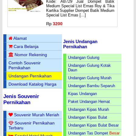
Kode: AB729 Jual Dompet Batik
Medium Special List Emas Roy & Tika
Kartika Supplier Dompet Batik Medium
Special List Emas […]
Rp
3200
Alamat
Jenis Undangan
Pernikahan
Cara Belanja
Nomor Rekening
Undangan Gulung
Contoh Souvenir
Undangan Gulung Kotak
Pernikahan
Daun
Undangan Pernikahan
Undangan Gulung Murah
Download Katalog Harga
Undangan Bambu Separuh
Kipas Undangan
Jenis Souvenir
Paket Undangan Hemat
Pernikahan
Undangan Kipas Murah
Souvenir Murah Meriah
Undangan Kipas Bulat
Souvenir Pernikahan
Undangan Kipas Bulat Besar
Terbaru
Undangan Tas Dompet
Besar
Sandal Hotel Murah