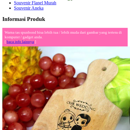
Souvenir Flanel Murah
Souvenir Aneka
Informasi Produk
Warna tas spunbond bisa lebih tua / lebih muda dari gambar yang tertera di
komputer / gadget anda.
[
baca info lainnya
]