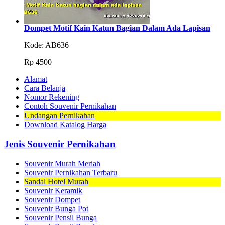
Dompet Motif Kain Katun Bagian Dalam Ada Lapisan
Kode: AB636
Rp
4500
Alamat
Cara Belanja
Nomor Rekening
Contoh Souvenir Pernikahan
Undangan Pernikahan
Download Katalog Harga
Jenis Souvenir Pernikahan
Souvenir Murah Meriah
Souvenir Pernikahan Terbaru
Sandal Hotel Murah
Souvenir Keramik
Souvenir Dompet
Souvenir Bunga Pot
Souvenir Pensil Bunga