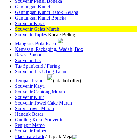
Souvenir Pensil Boneka
Gantungan Kunci
Gantungan Kunci Batok Kelapa
Gantungan Kunci Boneka
Souvenir Kipas
Souvenir Gelas Murah
Souvenir Toples
Kaca / Beling
Mangkok Bola Kaca
Kemasan, Packaging, Wadah, Box
Besek Bambu
Souvenir Tas
Tas Spunbond / Furing
Souvenir Tas Ulang Tahun
Tempat Tissue
(ada hot offer)
Souvenir Kayu
Souvenir Centong Murah
Souvenir Kulit
Souvenir Towel Cake Murah
Souv. Towel Murah
Handuk Besar
Gunting Kuku Souvenir
Penjepit Memo
Souvenir Pulpen
Placemate Lidi
/ Taplak Meja