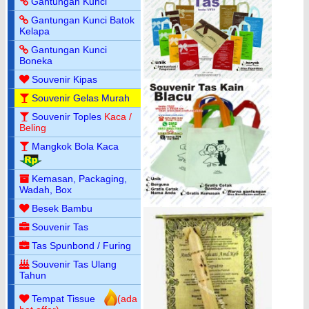
Gantungan Kunci
Gantungan Kunci Batok
Kelapa
Gantungan Kunci
Boneka
Souvenir Kipas
Souvenir Gelas Murah
Souvenir Toples
Kaca /
Beling
Mangkok Bola Kaca
Kemasan, Packaging,
Wadah, Box
Besek Bambu
Souvenir Tas
Tas Spunbond / Furing
Souvenir Tas Ulang
Tahun
Tempat Tissue
(ada