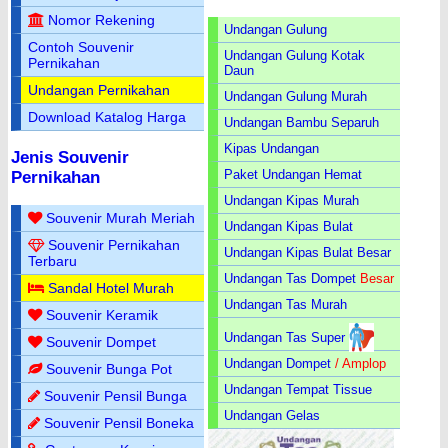
Nomor Rekening
Undangan Gulung
Contoh Souvenir
Undangan Gulung Kotak
Pernikahan
Daun
Undangan Pernikahan
Undangan Gulung Murah
Download Katalog Harga
Undangan Bambu Separuh
Kipas Undangan
Jenis Souvenir
Paket Undangan Hemat
Pernikahan
Undangan Kipas Murah
Souvenir Murah Meriah
Undangan Kipas Bulat
Souvenir Pernikahan
Undangan Kipas Bulat Besar
Terbaru
Undangan Tas Dompet
Besar
Sandal Hotel Murah
Undangan Tas Murah
Souvenir Keramik
Undangan Tas Super
Souvenir Dompet
Undangan Dompet
/ Amplop
Souvenir Bunga Pot
Undangan Tempat Tissue
Souvenir Pensil Bunga
Undangan Gelas
Souvenir Pensil Boneka