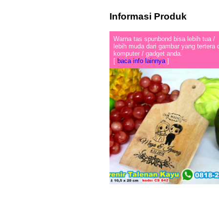
Informasi Produk
Warna tas spunbond bisa lebih tua /
lebih muda dari gambar yang tertera 
komputer / gadget anda.
[
baca info lainnya
]