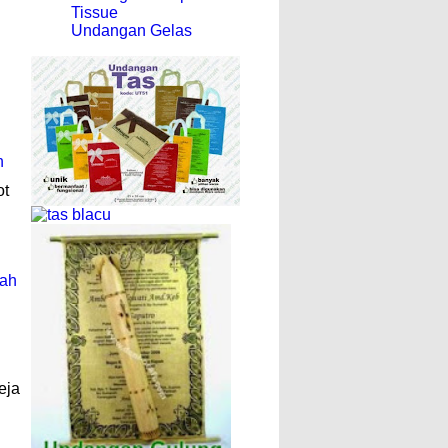
Tissue
Undangan Gelas
n
ot
rah
eja