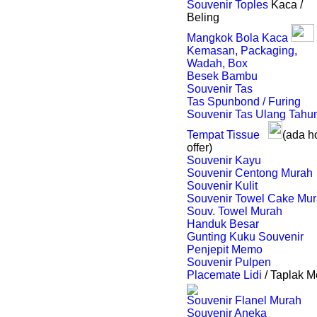
Souvenir Toples
Kaca /
Beling
Mangkok Bola Kaca
Kemasan, Packaging,
Wadah, Box
Besek Bambu
Souvenir Tas
Tas Spunbond / Furing
Souvenir Tas Ulang Tahu
Tempat Tissue
(ada h
offer)
Souvenir Kayu
Souvenir Centong Murah
Souvenir Kulit
Souvenir Towel Cake Mu
Souv. Towel Murah
Handuk Besar
Gunting Kuku Souvenir
Penjepit Memo
Souvenir Pulpen
Placemate Lidi
/ Taplak M
Souvenir Flanel Murah
Souvenir Aneka