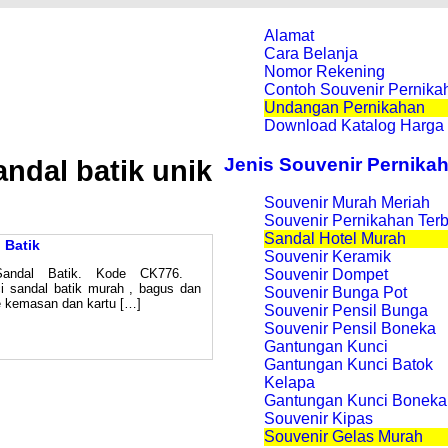
Alamat
Cara Belanja
Nomor Rekening
Contoh Souvenir Pernika
Undangan Pernikahan
Download Katalog Harga
Jenis Souvenir Pernika
ndal batik unik
Souvenir Murah Meriah
Souvenir Pernikahan Ter
Sandal Hotel Murah
 Batik
Souvenir Keramik
Sandal Batik. Kode CK776.
Souvenir Dompet
i sandal batik murah , bagus dan
Souvenir Bunga Pot
 kemasan dan kartu […]
Souvenir Pensil Bunga
Souvenir Pensil Boneka
Gantungan Kunci
Gantungan Kunci Batok
Kelapa
Gantungan Kunci Boneka
Souvenir Kipas
Souvenir Gelas Murah