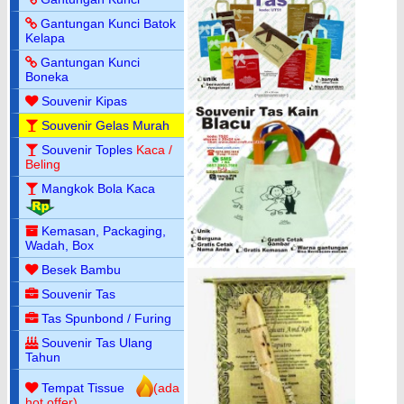
Gantungan Kunci Batok
Kelapa
Gantungan Kunci
Boneka
Souvenir Kipas
Souvenir Gelas Murah
Souvenir Toples
Kaca /
Beling
Mangkok Bola Kaca
Kemasan, Packaging,
Wadah, Box
Besek Bambu
Souvenir Tas
Tas Spunbond / Furing
Souvenir Tas Ulang
Tahun
Tempat Tissue
(ada
hot offer)