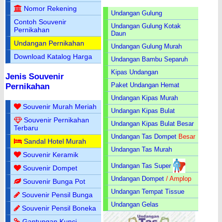
Nomor Rekening
Undangan Gulung
Contoh Souvenir
Undangan Gulung Kotak
Pernikahan
Daun
Undangan Pernikahan
Undangan Gulung Murah
Download Katalog Harga
Undangan Bambu Separuh
Kipas Undangan
Jenis Souvenir
Paket Undangan Hemat
Pernikahan
Undangan Kipas Murah
Souvenir Murah Meriah
Undangan Kipas Bulat
Souvenir Pernikahan
Undangan Kipas Bulat Besar
Terbaru
Undangan Tas Dompet
Besar
Sandal Hotel Murah
Undangan Tas Murah
Souvenir Keramik
Undangan Tas Super
Souvenir Dompet
Undangan Dompet
/ Amplop
Souvenir Bunga Pot
Undangan Tempat Tissue
Souvenir Pensil Bunga
Undangan Gelas
Souvenir Pensil Boneka
Gantungan Kunci