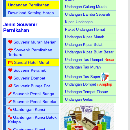
Undangan Pernikahan
Undangan Gulung Murah
Download Katalog Harga
Undangan Bambu Separuh
Kipas Undangan
Jenis Souvenir
Paket Undangan Hemat
Pernikahan
Undangan Kipas Murah
Souvenir Murah Meriah
Undangan Kipas Bulat
Souvenir Pernikahan
Undangan Kipas Bulat Besar
Terbaru
Undangan Tas Dompet
Besar
Sandal Hotel Murah
Undangan Tas Murah
Souvenir Keramik
Undangan Tas Super
Souvenir Dompet
Undangan Dompet
/ Amplop
Souvenir Bunga Pot
Undangan Tempat Tissue
Souvenir Pensil Bunga
Undangan Gelas
Souvenir Pensil Boneka
Gantungan Kunci
Gantungan Kunci Batok
Kelapa
Gantungan Kunci