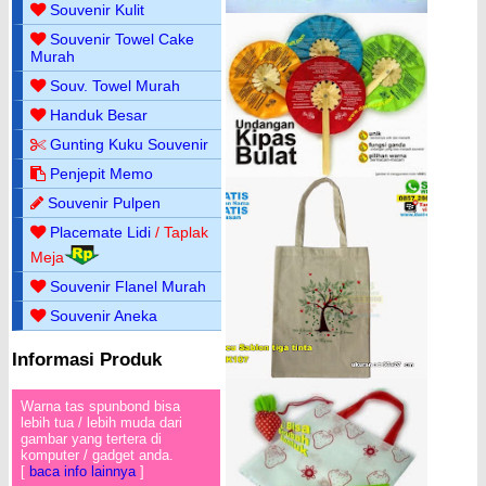
Souvenir Kulit
Souvenir Towel Cake
Murah
Souv. Towel Murah
Handuk Besar
Gunting Kuku Souvenir
Penjepit Memo
Souvenir Pulpen
Placemate Lidi
/ Taplak
Meja
Souvenir Flanel Murah
Souvenir Aneka
Informasi Produk
Warna tas spunbond bisa
lebih tua / lebih muda dari
gambar yang tertera di
komputer / gadget anda.
[
baca info lainnya
]