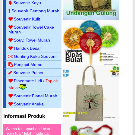
Souvenir Kayu
Souvenir Centong Murah
Souvenir Kulit
Souvenir Towel Cake
Murah
Souv. Towel Murah
Handuk Besar
Gunting Kuku Souvenir
Penjepit Memo
Souvenir Pulpen
Placemate Lidi
/ Taplak
Meja
Souvenir Flanel Murah
Souvenir Aneka
Informasi Produk
Warna tas spunbond bisa
lebih tua / lebih muda dari