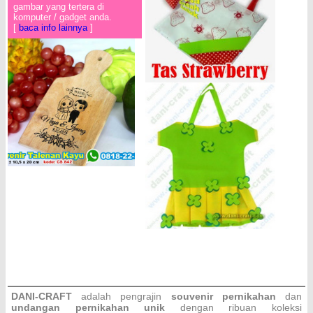
gambar yang tertera di
komputer / gadget anda.
[
baca info lainnya
]
DANI-CRAFT
adalah pengrajin
souvenir pernikahan
dan
undangan pernikahan unik
dengan ribuan koleksi