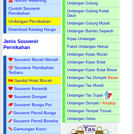
Nomor Rekening
Undangan Gulung
Contoh Souvenir
Undangan Gulung Kotak
Pernikahan
Daun
Undangan Pernikahan
Undangan Gulung Murah
Download Katalog Harga
Undangan Bambu Separuh
Kipas Undangan
Jenis Souvenir
Paket Undangan Hemat
Pernikahan
Undangan Kipas Murah
Souvenir Murah Meriah
Undangan Kipas Bulat
Souvenir Pernikahan
Undangan Kipas Bulat Besar
Terbaru
Undangan Tas Dompet
Besar
Sandal Hotel Murah
Undangan Tas Murah
Souvenir Keramik
Undangan Tas Super
Souvenir Dompet
Undangan Dompet
/ Amplop
Souvenir Bunga Pot
Undangan Tempat Tissue
Souvenir Pensil Bunga
Undangan Gelas
Souvenir Pensil Boneka
Gantungan Kunci