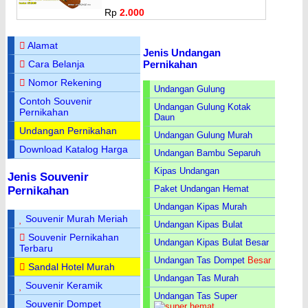
Rp
2.000
Alamat
Jenis Undangan
Pernikahan
Cara Belanja
Nomor Rekening
Undangan Gulung
Contoh Souvenir
Undangan Gulung Kotak
Pernikahan
Daun
Undangan Pernikahan
Undangan Gulung Murah
Download Katalog Harga
Undangan Bambu Separuh
Kipas Undangan
Jenis Souvenir
Paket Undangan Hemat
Pernikahan
Undangan Kipas Murah
Souvenir Murah Meriah
Undangan Kipas Bulat
Souvenir Pernikahan
Undangan Kipas Bulat Besar
Terbaru
Undangan Tas Dompet
Besar
Sandal Hotel Murah
Undangan Tas Murah
Souvenir Keramik
Undangan Tas Super
Souvenir Dompet