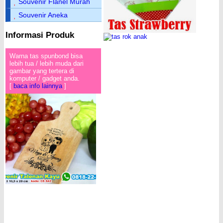
Souvenir Flanel Murah
Souvenir Aneka
Informasi Produk
Warna tas spunbond bisa
lebih tua / lebih muda dari
gambar yang tertera di
komputer / gadget anda.
[
baca info lainnya
]