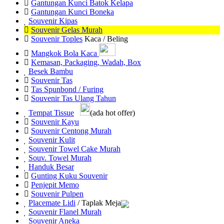
Gantungan Kunci Batok Kelapa
Gantungan Kunci Boneka
Souvenir Kipas
Souvenir Gelas Murah
Souvenir Toples
Kaca / Beling
Mangkok Bola Kaca
Kemasan, Packaging, Wadah, Box
Besek Bambu
Souvenir Tas
Tas Spunbond / Furing
Souvenir Tas Ulang Tahun
Tempat Tissue
(ada hot offer)
Souvenir Kayu
Souvenir Centong Murah
Souvenir Kulit
Souvenir Towel Cake Murah
Souv. Towel Murah
Handuk Besar
Gunting Kuku Souvenir
Penjepit Memo
Souvenir Pulpen
Placemate Lidi
/ Taplak Meja
Souvenir Flanel Murah
Souvenir Aneka