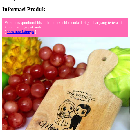
Informasi Produk
Warna tas spunbond bisa lebih tua / lebih muda dari gambar yang tertera di
komputer / gadget anda.
[
baca info lainnya
]