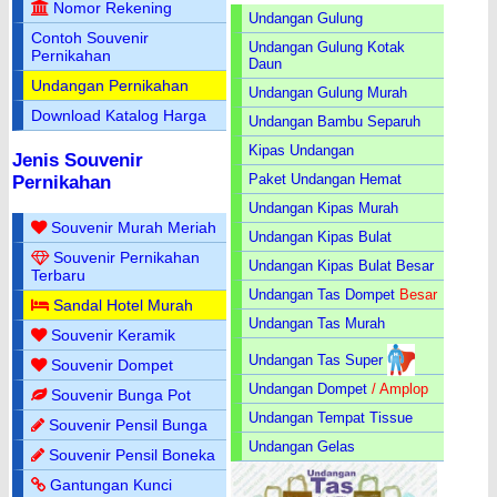
Nomor Rekening
Undangan Gulung
Contoh Souvenir
Undangan Gulung Kotak
Pernikahan
Daun
Undangan Pernikahan
Undangan Gulung Murah
Download Katalog Harga
Undangan Bambu Separuh
Kipas Undangan
Jenis Souvenir
Paket Undangan Hemat
Pernikahan
Undangan Kipas Murah
Souvenir Murah Meriah
Undangan Kipas Bulat
Souvenir Pernikahan
Undangan Kipas Bulat Besar
Terbaru
Undangan Tas Dompet
Besar
Sandal Hotel Murah
Undangan Tas Murah
Souvenir Keramik
Undangan Tas Super
Souvenir Dompet
Undangan Dompet
/ Amplop
Souvenir Bunga Pot
Undangan Tempat Tissue
Souvenir Pensil Bunga
Undangan Gelas
Souvenir Pensil Boneka
Gantungan Kunci