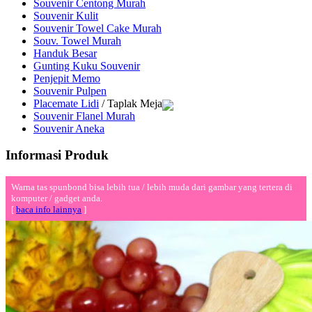
Souvenir Centong Murah
Souvenir Kulit
Souvenir Towel Cake Murah
Souv. Towel Murah
Handuk Besar
Gunting Kuku Souvenir
Penjepit Memo
Souvenir Pulpen
Placemate Lidi
/ Taplak Meja
Souvenir Flanel Murah
Souvenir Aneka
Informasi Produk
Warna tas spunbond bisa lebih tua / lebih muda dari gambar yang tertera di
komputer / gadget anda.
[
baca info lainnya
]