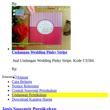
Rp
Undangan Wedding Pinky Stripe
Jual Undangan Wedding Pinky Stripe. Kode CS584.
Rp
Halaman
1
2
3
Alamat
Cara Belanja
Nomor Rekening
Contoh Souvenir Pernikahan
Undangan Pernikahan
Download Katalog Harga
Jenis Souvenir Pernikahan