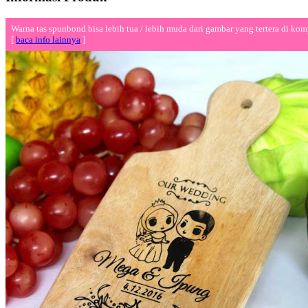
Warna tas spunbond bisa lebih tua / lebih muda dari gambar yang tertera di kom
[
baca info lainnya
]