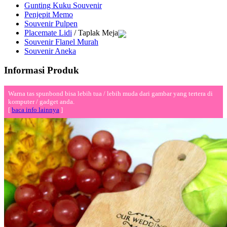
Gunting Kuku Souvenir
Penjepit Memo
Souvenir Pulpen
Placemate Lidi
/ Taplak Meja
Souvenir Flanel Murah
Souvenir Aneka
Informasi Produk
Warna tas spunbond bisa lebih tua / lebih muda dari gambar yang tertera di
komputer / gadget anda.
[
baca info lainnya
]