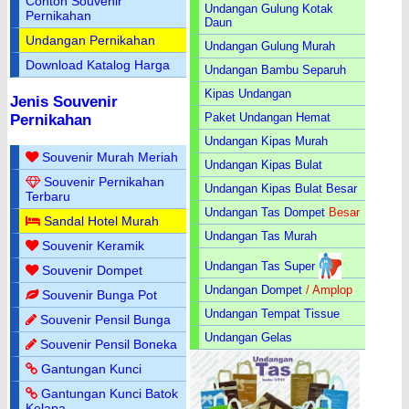
Contoh Souvenir
Undangan Gulung Kotak
Pernikahan
Daun
Undangan Pernikahan
Undangan Gulung Murah
Download Katalog Harga
Undangan Bambu Separuh
Kipas Undangan
Jenis Souvenir
Paket Undangan Hemat
Pernikahan
Undangan Kipas Murah
Souvenir Murah Meriah
Undangan Kipas Bulat
Souvenir Pernikahan
Undangan Kipas Bulat Besar
Terbaru
Undangan Tas Dompet
Besar
Sandal Hotel Murah
Undangan Tas Murah
Souvenir Keramik
Undangan Tas Super
Souvenir Dompet
Undangan Dompet
/ Amplop
Souvenir Bunga Pot
Undangan Tempat Tissue
Souvenir Pensil Bunga
Undangan Gelas
Souvenir Pensil Boneka
Gantungan Kunci
Gantungan Kunci Batok
Kelapa