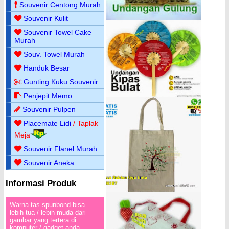
Souvenir Centong Murah
Souvenir Kulit
Souvenir Towel Cake
Murah
Souv. Towel Murah
Handuk Besar
Gunting Kuku Souvenir
Penjepit Memo
Souvenir Pulpen
Placemate Lidi
/ Taplak
Meja
Souvenir Flanel Murah
Souvenir Aneka
Informasi Produk
Warna tas spunbond bisa
lebih tua / lebih muda dari
gambar yang tertera di
komputer / gadget anda.