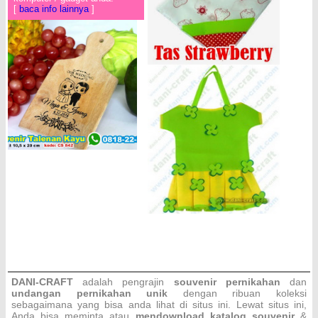
[
baca info lainnya
]
DANI-CRAFT
adalah pengrajin
souvenir pernikahan
dan
undangan pernikahan unik
dengan ribuan koleksi
sebagaimana yang bisa anda lihat di situs ini. Lewat situs ini,
Anda bisa meminta atau
men
download katalog souvenir
&