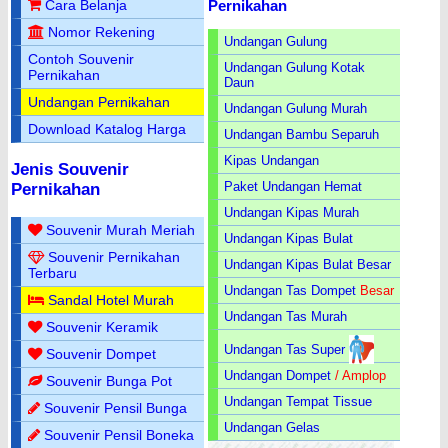
Pernikahan
Cara Belanja
Nomor Rekening
Undangan Gulung
Contoh Souvenir
Undangan Gulung Kotak
Pernikahan
Daun
Undangan Pernikahan
Undangan Gulung Murah
Download Katalog Harga
Undangan Bambu Separuh
Kipas Undangan
Jenis Souvenir
Paket Undangan Hemat
Pernikahan
Undangan Kipas Murah
Souvenir Murah Meriah
Undangan Kipas Bulat
Souvenir Pernikahan
Undangan Kipas Bulat Besar
Terbaru
Undangan Tas Dompet
Besar
Sandal Hotel Murah
Undangan Tas Murah
Souvenir Keramik
Undangan Tas Super
Souvenir Dompet
Undangan Dompet
/ Amplop
Souvenir Bunga Pot
Undangan Tempat Tissue
Souvenir Pensil Bunga
Undangan Gelas
Souvenir Pensil Boneka