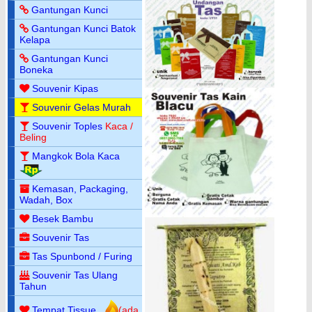
Gantungan Kunci
Gantungan Kunci Batok
Kelapa
Gantungan Kunci
Boneka
Souvenir Kipas
Souvenir Gelas Murah
Souvenir Toples
Kaca /
Beling
Mangkok Bola Kaca
Kemasan, Packaging,
Wadah, Box
Besek Bambu
Souvenir Tas
Tas Spunbond / Furing
Souvenir Tas Ulang
Tahun
Tempat Tissue
(ada