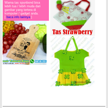
Warna tas spunbond bisa
lebih tua / lebih muda dari
gambar yang tertera di
komputer / gadget anda.
[
baca info lainnya
]