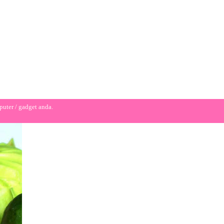
puter / gadget anda.