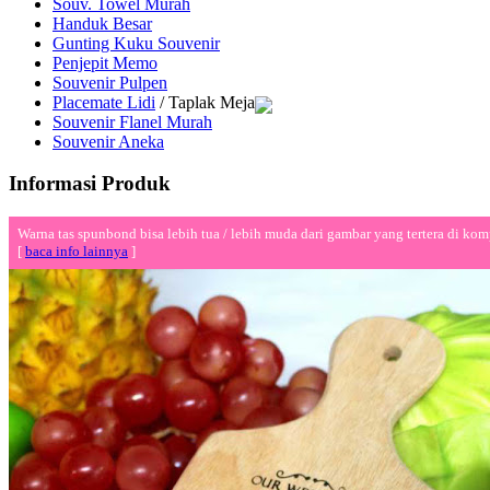
Souv. Towel Murah
Handuk Besar
Gunting Kuku Souvenir
Penjepit Memo
Souvenir Pulpen
Placemate Lidi
/ Taplak Meja
Souvenir Flanel Murah
Souvenir Aneka
Informasi Produk
Warna tas spunbond bisa lebih tua / lebih muda dari gambar yang tertera di kom
[
baca info lainnya
]