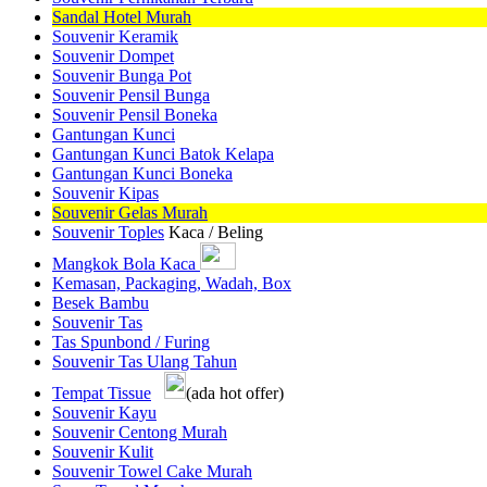
Sandal Hotel Murah
Souvenir Keramik
Souvenir Dompet
Souvenir Bunga Pot
Souvenir Pensil Bunga
Souvenir Pensil Boneka
Gantungan Kunci
Gantungan Kunci Batok Kelapa
Gantungan Kunci Boneka
Souvenir Kipas
Souvenir Gelas Murah
Souvenir Toples
Kaca / Beling
Mangkok Bola Kaca
Kemasan, Packaging, Wadah, Box
Besek Bambu
Souvenir Tas
Tas Spunbond / Furing
Souvenir Tas Ulang Tahun
Tempat Tissue
(ada hot offer)
Souvenir Kayu
Souvenir Centong Murah
Souvenir Kulit
Souvenir Towel Cake Murah