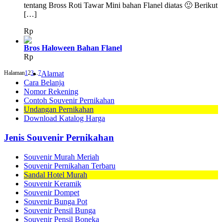
tentang Bross Roti Tawar Mini bahan Flanel diatas 🙂 Berikut
[…]
Rp
Bros Haloween Bahan Flanel
Rp
Halaman
1
2
3
...
7
Alamat
Cara Belanja
Nomor Rekening
Contoh Souvenir Pernikahan
Undangan Pernikahan
Download Katalog Harga
Jenis Souvenir Pernikahan
Souvenir Murah Meriah
Souvenir Pernikahan Terbaru
Sandal Hotel Murah
Souvenir Keramik
Souvenir Dompet
Souvenir Bunga Pot
Souvenir Pensil Bunga
Souvenir Pensil Boneka