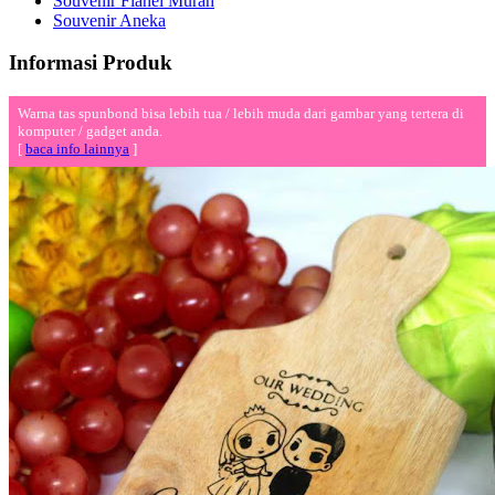
Souvenir Flanel Murah
Souvenir Aneka
Informasi Produk
Warna tas spunbond bisa lebih tua / lebih muda dari gambar yang tertera di
komputer / gadget anda.
[
baca info lainnya
]