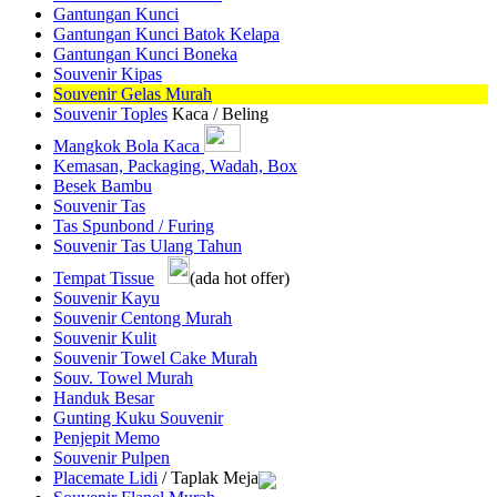
Gantungan Kunci
Gantungan Kunci Batok Kelapa
Gantungan Kunci Boneka
Souvenir Kipas
Souvenir Gelas Murah
Souvenir Toples
Kaca / Beling
Mangkok Bola Kaca
Kemasan, Packaging, Wadah, Box
Besek Bambu
Souvenir Tas
Tas Spunbond / Furing
Souvenir Tas Ulang Tahun
Tempat Tissue
(ada hot offer)
Souvenir Kayu
Souvenir Centong Murah
Souvenir Kulit
Souvenir Towel Cake Murah
Souv. Towel Murah
Handuk Besar
Gunting Kuku Souvenir
Penjepit Memo
Souvenir Pulpen
Placemate Lidi
/ Taplak Meja