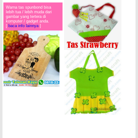
Warna tas spunbond bisa
lebih tua / lebih muda dari
gambar yang tertera di
komputer / gadget anda.
[
baca info lainnya
]