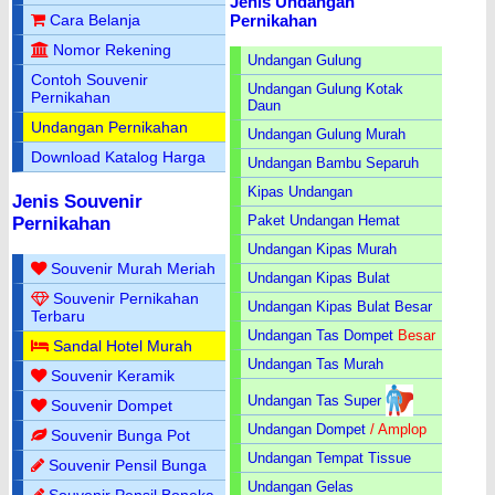
Jenis Undangan
Pernikahan
Cara Belanja
Nomor Rekening
Undangan Gulung
Contoh Souvenir
Undangan Gulung Kotak
Pernikahan
Daun
Undangan Pernikahan
Undangan Gulung Murah
Download Katalog Harga
Undangan Bambu Separuh
Kipas Undangan
Jenis Souvenir
Paket Undangan Hemat
Pernikahan
Undangan Kipas Murah
Souvenir Murah Meriah
Undangan Kipas Bulat
Souvenir Pernikahan
Undangan Kipas Bulat Besar
Terbaru
Undangan Tas Dompet
Besar
Sandal Hotel Murah
Undangan Tas Murah
Souvenir Keramik
Undangan Tas Super
Souvenir Dompet
Undangan Dompet
/ Amplop
Souvenir Bunga Pot
Undangan Tempat Tissue
Souvenir Pensil Bunga
Undangan Gelas
Souvenir Pensil Boneka