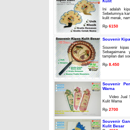
Kulit
Ini adalah ki
Sebelumnya kam
kulit merak, na
Rp
6150
Souvenir Kipa
Souvenir kipas
Sebagaimana 
tampilan dari sou
Rp
8.450
Souvenir Pe
Warna
Video Jual S
Kulit Warna
Rp
2700
Souvenir Ga
Kulit Besar