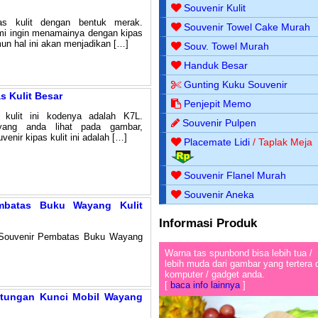
Souvenir Kulit
pas kulit dengan bentuk merak.
Souvenir Towel Cake Murah
i ingin menamainya dengan kipas
mun hal ini akan menjadikan […]
Souv. Towel Murah
Handuk Besar
Gunting Kuku Souvenir
s Kulit Besar
Penjepit Memo
 kulit ini kodenya adalah K7L.
Souvenir Pulpen
yang anda lihat pada gambar,
venir kipas kulit ini adalah […]
Placemate Lidi
/ Taplak Meja
Souvenir Flanel Murah
Souvenir Aneka
mbatas Buku Wayang Kulit
Informasi Produk
ouvenir Pembatas Buku Wayang
Warna tas spunbond bisa lebih tua /
lebih muda dari gambar yang tertera 
komputer / gadget anda.
[
baca info lainnya
]
ntungan Kunci Mobil Wayang