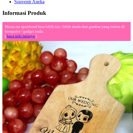
Souvenir Aneka
Informasi Produk
Warna tas spunbond bisa lebih tua / lebih muda dari gambar yang tertera di
komputer / gadget anda.
[
baca info lainnya
]