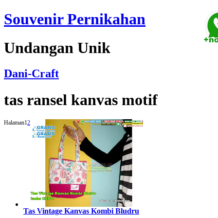
Souvenir Pernikahan
Undangan Unik
Dani-Craft
tas ransel kanvas motif
Halaman
1
2
Tas Vintage Kanvas Kombi Bludru