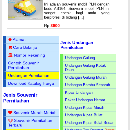
Ini adalah souvenir mobil PLN dengan
kode AB164. Souvenir mobil PLN ini
sangat cocok bagi anda yang
berprofesi di bidang […]
Rp
3900
Alamat
Jenis Undangan
Pernikahan
Cara Belanja
Nomor Rekening
Undangan Gulung
Contoh Souvenir
Undangan Gulung Kotak
Pernikahan
Daun
Undangan Pernikahan
Undangan Gulung Murah
Download Katalog Harga
Undangan Bambu Separuh
Kipas Undangan
Jenis Souvenir
Paket Undangan Hemat
Pernikahan
Undangan Kipas Murah
Souvenir Murah Meriah
Undangan Kipas Bulat
Souvenir Pernikahan
Undangan Kipas Bulat Besar
Terbaru