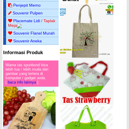
Penjepit Memo
Souvenir Pulpen
Placemate Lidi
/ Taplak
Meja
Souvenir Flanel Murah
Souvenir Aneka
Informasi Produk
Warna tas spunbond bisa
lebih tua / lebih muda dari
gambar yang tertera di
komputer / gadget anda.
[
baca info lainnya
]