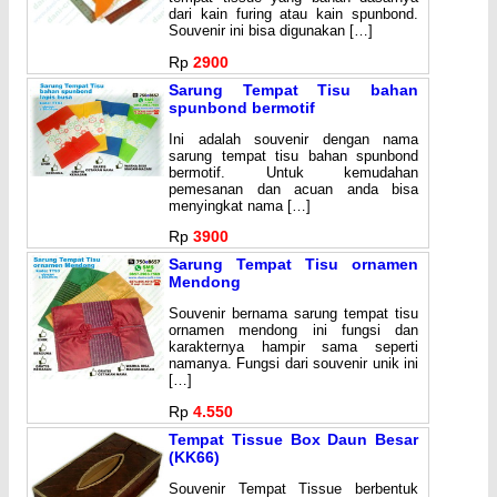
dari kain furing atau kain spunbond.
Souvenir ini bisa digunakan […]
Rp
2900
Sarung Tempat Tisu bahan
spunbond bermotif
Ini adalah souvenir dengan nama
sarung tempat tisu bahan spunbond
bermotif. Untuk kemudahan
pemesanan dan acuan anda bisa
menyingkat nama […]
Rp
3900
Sarung Tempat Tisu ornamen
Mendong
Souvenir bernama sarung tempat tisu
ornamen mendong ini fungsi dan
karakternya hampir sama seperti
namanya. Fungsi dari souvenir unik ini
[…]
Rp
4.550
Tempat Tissue Box Daun Besar
(KK66)
Souvenir Tempat Tissue berbentuk