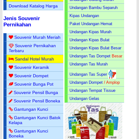
Download Katalog Harga
Undangan Bambu Separuh
Kipas Undangan
Jenis Souvenir
Paket Undangan Hemat
Pernikahan
Undangan Kipas Murah
Souvenir Murah Meriah
Undangan Kipas Bulat
Souvenir Pernikahan
Undangan Kipas Bulat Besar
Terbaru
Undangan Tas Dompet
Besar
Sandal Hotel Murah
Undangan Tas Murah
Souvenir Keramik
Undangan Tas Super
Souvenir Dompet
Undangan Dompet
/ Amplop
Souvenir Bunga Pot
Undangan Tempat Tissue
Souvenir Pensil Bunga
Undangan Gelas
Souvenir Pensil Boneka
Gantungan Kunci
Gantungan Kunci Batok
Kelapa
Gantungan Kunci
Boneka