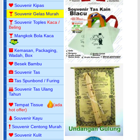
Souvenir Kipas
Souvenir Gelas Murah
Souvenir Toples
Kaca /
Beling
Mangkok Bola Kaca
Kemasan, Packaging,
Wadah, Box
Besek Bambu
Souvenir Tas
Tas Spunbond / Furing
Souvenir Tas Ulang
Tahun
Tempat Tissue
(ada
hot offer)
Souvenir Kayu
Souvenir Centong Murah
Souvenir Kulit