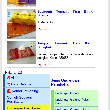
Souvenir Tempat Tisu Batik
Special
Kode: AB581
Rp
5500
Tempat Tissue/ Tisu Kain
Songket
bahan tempat tisu ini adalah kain
songket Kode: AB658
Rp
9500
Halaman
1
2
3
Alamat
Jenis Undangan
Pernikahan
Cara Belanja
Nomor Rekening
Undangan Gulung
Contoh Souvenir
Undangan Gulung Kotak
Pernikahan
Daun
Undangan Pernikahan
Undangan Gulung Murah