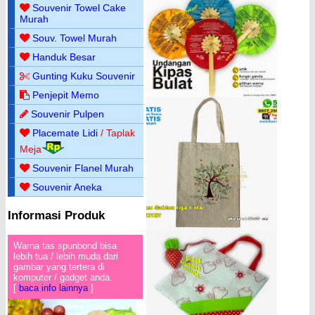
Souvenir Towel Cake
Murah
Souv. Towel Murah
Handuk Besar
Gunting Kuku Souvenir
Penjepit Memo
Souvenir Pulpen
Placemate Lidi
/ Taplak
Meja
Souvenir Flanel Murah
Souvenir Aneka
Informasi Produk
Warna tas spunbond bisa
lebih tua / lebih muda dari
gambar yang tertera di
komputer / gadget anda.
[
baca info lainnya
]