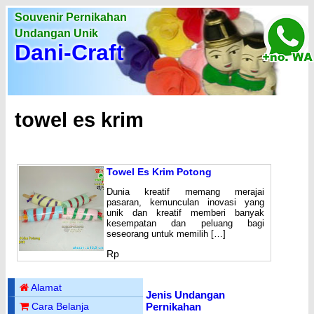
Souvenir Pernikahan
Undangan Unik
Dani-Craft
towel es krim
Towel Es Krim Potong
Dunia kreatif memang merajai
pasaran, kemunculan inovasi yang
unik dan kreatif memberi banyak
kesempatan dan peluang bagi
seseorang untuk memilih […]
Rp
Alamat
Jenis Undangan
Pernikahan
Cara Belanja