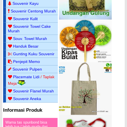
Souvenir Kayu
Souvenir Centong Murah
Souvenir Kulit
Souvenir Towel Cake
Murah
Souv. Towel Murah
Handuk Besar
Gunting Kuku Souvenir
Penjepit Memo
Souvenir Pulpen
Placemate Lidi
/ Taplak
Meja
Souvenir Flanel Murah
Souvenir Aneka
Informasi Produk
Warna tas spunbond bisa
lebih tua / lebih muda dari