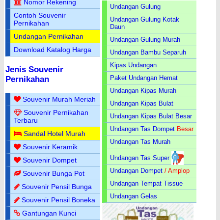
Nomor Rekening
Undangan Gulung
Contoh Souvenir
Undangan Gulung Kotak
Pernikahan
Daun
Undangan Pernikahan
Undangan Gulung Murah
Download Katalog Harga
Undangan Bambu Separuh
Kipas Undangan
Jenis Souvenir
Paket Undangan Hemat
Pernikahan
Undangan Kipas Murah
Souvenir Murah Meriah
Undangan Kipas Bulat
Souvenir Pernikahan
Undangan Kipas Bulat Besar
Terbaru
Undangan Tas Dompet
Besar
Sandal Hotel Murah
Undangan Tas Murah
Souvenir Keramik
Undangan Tas Super
Souvenir Dompet
Undangan Dompet
/ Amplop
Souvenir Bunga Pot
Undangan Tempat Tissue
Souvenir Pensil Bunga
Undangan Gelas
Souvenir Pensil Boneka
Gantungan Kunci