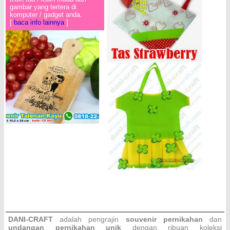
gambar yang tertera di
komputer / gadget anda.
[
baca info lainnya
]
DANI-CRAFT
adalah pengrajin
souvenir pernikahan
dan
undangan pernikahan unik
dengan ribuan koleksi