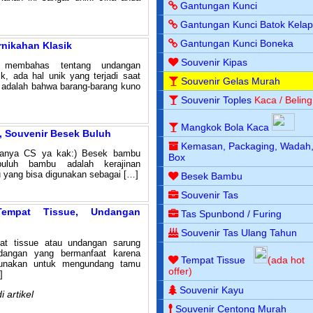
Gantungan Kunci
Gantungan Kunci Batok Kela
Gantungan Kunci Boneka
nikahan Klasik
Souvenir Kipas
 membahas tentang undangan
ik, ada hal unik yang terjadi saat
Souvenir Gelas Murah
ut adalah bahwa barang-barang kuno
Souvenir Toples
Kaca / Beling
Mangkok Bola Kaca
 Souvenir Besek Buluh
Kemasan, Packaging, Wadah
tanya CS ya kak:) Besek bambu
Box
uluh bambu adalah kerajinan
yang bisa digunakan sebagai […]
Besek Bambu
Souvenir Tas
empat Tissue, Undangan
Tas Spunbond / Furing
Souvenir Tas Ulang Tahun
at tissue atau undangan sarung
ndangan yang bermanfaat karena
Tempat Tissue
(ada hot
igunakan untuk mengundang tamu
offer)
]
Souvenir Kayu
 artikel
Souvenir Centong Murah