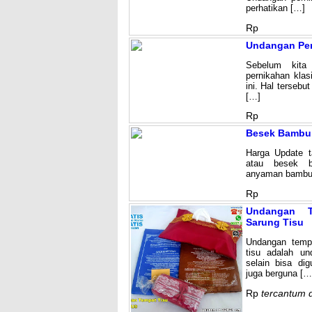
perhatikan […]
Rp
Undangan Per
Sebelum kita
pernikahan klas
ini. Hal terseb
[…]
Rp
Besek Bambu,
Harga Update 
atau besek b
anyaman bambu 
Rp
Undangan T
Sarung Tisu
Undangan temp
tisu adalah u
selain bisa d
juga berguna […
Rp
tercantum di