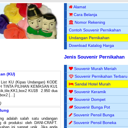
Alamat
Cara Belanja
Nomor Rekening
Contoh Souvenir Pernikahan
Undangan Pernikahan
Download Katalog Harga
Jenis Souvenir Pernikahan
Souvenir Murah Meriah
an (KU)
Souvenir Pernikahan Terbaru
KU (Kipas Undangan) KODE
Sandal Hotel Murah
 TINTA PILIHAN KEMASAN KU1
tik,tile,KK1,box2 KU1B 2.950 dua
Souvenir Keramik
,box2 […]
Souvenir Dompet
)
Souvenir Bunga Pot
lung
Souvenir Pensil Bunga
ng adalah salah satu undangan
Souvenir Pensil Boneka
g di produksi oleh DANI-CRAFT.
kahan ini sangat unik. Jika anda