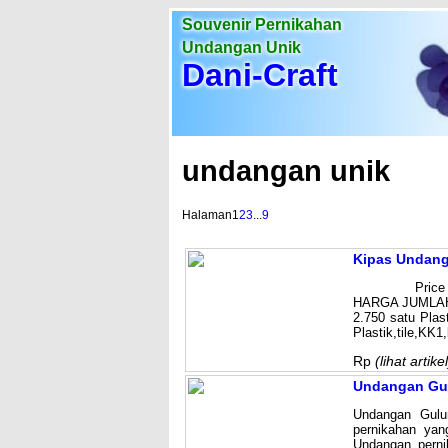
Souvenir Pernikahan
Undangan Unik
Dani-Craft
undangan unik
Halaman
1
2
3
...
9
Kipas Undang
Price List 
HARGA JUMLAH
2.750 satu Plas
Plastik,tile,KK1
Rp
(lihat artikel
Undangan Gu
Undangan Gulu
pernikahan yan
Undangan perni