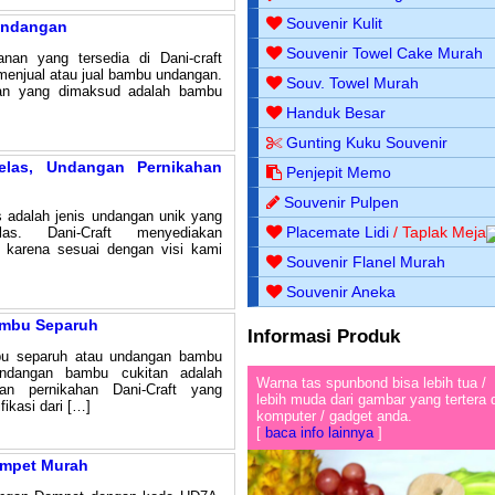
Souvenir Kulit
Undangan
Souvenir Towel Cake Murah
anan yang tersedia di Dani-craft
menjual atau jual bambu undangan.
Souv. Towel Murah
n yang dimaksud adalah bambu
Handuk Besar
Gunting Kuku Souvenir
las, Undangan Pernikahan
Penjepit Memo
Souvenir Pulpen
 adalah jenis undangan unik yang
Placemate Lidi
/ Taplak Meja
las. Dani-Craft menyediakan
 karena sesuai dengan visi kami
Souvenir Flanel Murah
Souvenir Aneka
mbu Separuh
Informasi Produk
u separuh atau undangan bambu
ndangan bambu cukitan adalah
Warna tas spunbond bisa lebih tua /
an pernikahan Dani-Craft yang
lebih muda dari gambar yang tertera 
ikasi dari […]
komputer / gadget anda.
[
baca info lainnya
]
mpet Murah