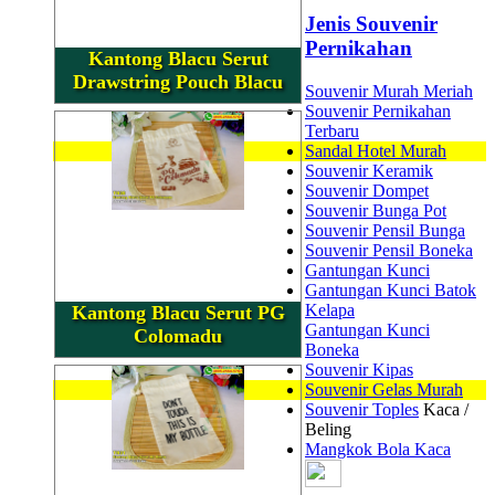
Jenis Souvenir
Pernikahan
Kantong Blacu Serut
Drawstring Pouch Blacu
Souvenir Murah Meriah
Souvenir Pernikahan
Terbaru
Sandal Hotel Murah
Souvenir Keramik
Souvenir Dompet
Souvenir Bunga Pot
Souvenir Pensil Bunga
Souvenir Pensil Boneka
Gantungan Kunci
Gantungan Kunci Batok
Kelapa
Kantong Blacu Serut PG
Gantungan Kunci
Colomadu
Boneka
Souvenir Kipas
Souvenir Gelas Murah
Souvenir Toples
Kaca /
Beling
Mangkok Bola Kaca