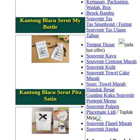
Kemasan, Packaging,
Wadah, Box
Besek Bambu
Souvenir Tas
Kantong Blacu Serut My
Tas Spunbond / Furing
Bottle
Souvenir Tas Ulang
Tahun
Tempat Tissue
(ada
hot offer)
Souvenir Kayu
Souvenir Centong Murah
Souvenir Kulit
Souvenir Towel Cake
Murah
Souv. Towel Murah
Handuk Besar
Kantong Blacu Serut Pita
Gunting Kuku Souvenir
Satin
Penjepit Memo
Souvenir Pulpen
Placemate Lidi
/ Taplak
Meja
Souvenir Flanel Murah
Souvenir Aneka