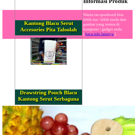
Informasi Produk
Warna tas spunbond bisa
lebih tua / lebih muda dari
Kantong Blacu Serut
gambar yang tertera di
Accesories Pita Taloolah
komputer / gadget anda.
[
baca info lainnya
]
Drawstring Pouch Blacu
Kantong Serut Serbaguna