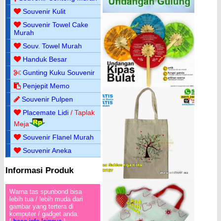
Souvenir Kulit
Souvenir Towel Cake
Murah
Souv. Towel Murah
Handuk Besar
Gunting Kuku Souvenir
Penjepit Memo
Souvenir Pulpen
Placemate Lidi
/ Taplak
Meja
Souvenir Flanel Murah
Souvenir Aneka
Informasi Produk
Warna tas spunbond bisa
lebih tua / lebih muda dari
gambar yang tertera di
komputer / gadget anda.