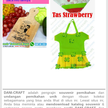
[
baca info lainnya
]
DANI-CRAFT
adalah pengrajin
souvenir pernikahan
dan
undangan pernikahan unik
dengan ribuan koleksi
sebagaimana yang bisa anda lihat di situs ini. Lewat situs ini,
Anda bisa meminta atau
men
download katalog souvenir
&
undangan secara gratis, membaca
profil DANI-CRAFT
dan