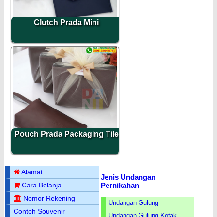
Clutch Prada Mini
Pouch Prada Packaging Tile
Alamat
Jenis Undangan
Pernikahan
Cara Belanja
Nomor Rekening
Undangan Gulung
Contoh Souvenir
Undangan Gulung Kotak