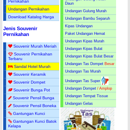
Pernikahan
Daun
Undangan Pernikahan
Undangan Gulung Murah
Download Katalog Harga
Undangan Bambu Separuh
Kipas Undangan
Jenis Souvenir
Paket Undangan Hemat
Pernikahan
Undangan Kipas Murah
Souvenir Murah Meriah
Undangan Kipas Bulat
Souvenir Pernikahan
Undangan Kipas Bulat Besar
Terbaru
Undangan Tas Dompet
Besar
Sandal Hotel Murah
Undangan Tas Murah
Souvenir Keramik
Undangan Tas Super
Souvenir Dompet
Undangan Dompet
/ Amplop
Souvenir Bunga Pot
Undangan Tempat Tissue
Souvenir Pensil Bunga
Undangan Gelas
Souvenir Pensil Boneka
Gantungan Kunci
Gantungan Kunci Batok
Kelapa