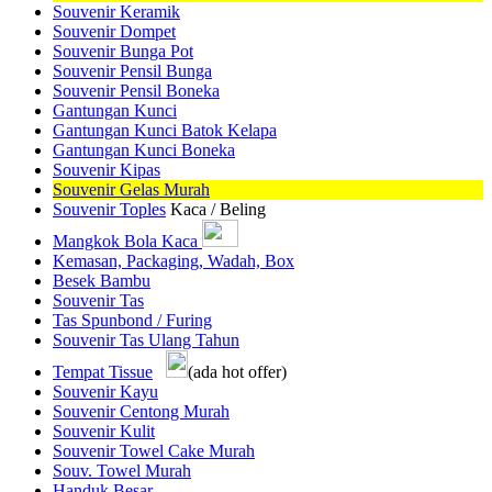
Souvenir Keramik
Souvenir Dompet
Souvenir Bunga Pot
Souvenir Pensil Bunga
Souvenir Pensil Boneka
Gantungan Kunci
Gantungan Kunci Batok Kelapa
Gantungan Kunci Boneka
Souvenir Kipas
Souvenir Gelas Murah
Souvenir Toples
Kaca / Beling
Mangkok Bola Kaca
Kemasan, Packaging, Wadah, Box
Besek Bambu
Souvenir Tas
Tas Spunbond / Furing
Souvenir Tas Ulang Tahun
Tempat Tissue
(ada hot offer)
Souvenir Kayu
Souvenir Centong Murah
Souvenir Kulit
Souvenir Towel Cake Murah
Souv. Towel Murah
Handuk Besar