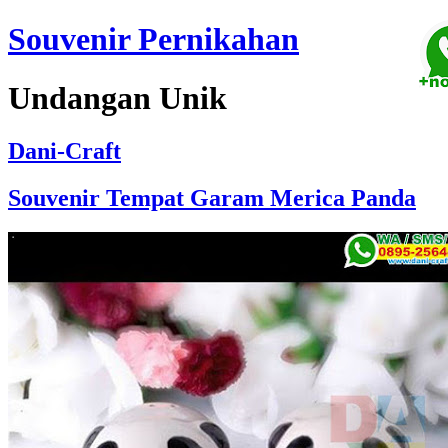
Souvenir Pernikahan
Undangan Unik
Dani-Craft
Souvenir Tempat Garam Merica Panda