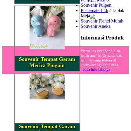
Souvenir Pulpen
Placemate Lidi
/ Taplak
Meja
Souvenir Flanel Murah
Souvenir Aneka
Informasi Produk
Warna tas spunbond bisa
lebih tua / lebih muda dari
Souvenir Tempat Garam
gambar yang tertera di
Merica Pinguin
komputer / gadget anda.
[
baca info lainnya
]
Souvenir Tempat Garam