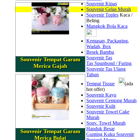
Souvenir Kipas
Souvenir Gelas Murah
Souvenir Toples
Kaca /
Beling
Mangkok Bola Kaca
Kemasan, Packaging,
Wadah, Box
Besek Bambu
Souvenir Tas
Souvenir Tempat Garam
Tas Spunbond / Furing
Merica Gajah
Souvenir Tas Ulang
Tahun
Tempat Tissue
(ada
hot offer)
Souvenir Kayu
Souvenir Centong Murah
Souvenir Kulit
Souvenir Towel Cake
Murah
Souv. Towel Murah
Handuk Besar
Souvenir Tempat Garam
Gunting Kuku Souvenir
Merica Bulat
Penjepit Memo