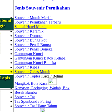
Jenis Souvenir Pernikahan
Souvenir Murah Meriah
nbond
Souvenir Pernikahan Terbaru
gir
Sandal Hotel Murah
Souvenir Keramik
Souvenir Dompet
Souvenir Bunga Pot
Souvenir Pensil Bunga
Souvenir Pensil Boneka
Gantungan Kunci
Gantungan Kunci Batok Kelapa
Gantungan Kunci Boneka
Souvenir Kipas
Souvenir Gelas Murah
Souvenir Toples
Kaca / Beling
Lapis
Mangkok Bola Kaca
Kemasan, Packaging, Wadah, Box
Besek Bambu
Souvenir Tas
Tas Spunbond / Furing
Souvenir Tas Ulang Tahun