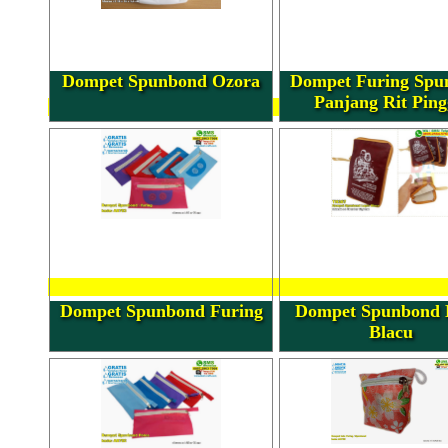
Dompet Spunbond Ozora
Dompet Furing Spu
Panjang Rit Ping
Dompet Spunbond Furing
Dompet Spunbond 
Blacu