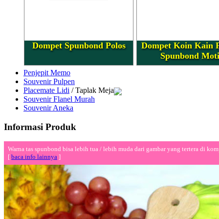
Dompet Spunbond Polos
Dompet Koin Kain 
Spunbond Moti
Penjepit Memo
Souvenir Pulpen
Placemate Lidi
/ Taplak Meja
Souvenir Flanel Murah
Souvenir Aneka
Informasi Produk
Warna tas spunbond bisa lebih tua / lebih muda dari gambar yang tertera di kom
[
baca info lainnya
]