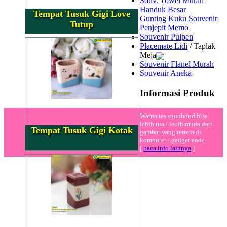
Souv. Towel Murah
Handuk Besar
Tempat Tusuk Gigi Love
Gunting Kuku Souvenir
Tutup
Penjepit Memo
Souvenir Pulpen
Placemate Lidi
/ Taplak
Meja
Souvenir Flanel Murah
Souvenir Aneka
Informasi Produk
Warna tas spunbond bisa
lebih tua / lebih muda dari
Tempat Tusuk Gigi Kotak
gambar yang tertera di
komputer / gadget anda.
[
baca info lainnya
]