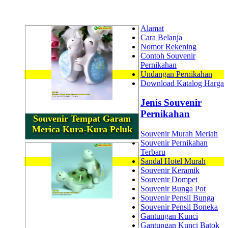
Alamat
Cara Belanja
Nomor Rekening
Contoh Souvenir
Pernikahan
Undangan Pernikahan
Download Katalog Harga
Jenis Souvenir
Pernikahan
Souvenir Tempat Garam
Merica Kura-Kura Peluk
Souvenir Murah Meriah
Souvenir Pernikahan
Terbaru
Sandal Hotel Murah
Souvenir Keramik
Souvenir Dompet
Souvenir Bunga Pot
Souvenir Pensil Bunga
Souvenir Pensil Boneka
Gantungan Kunci
Gantungan Kunci Batok