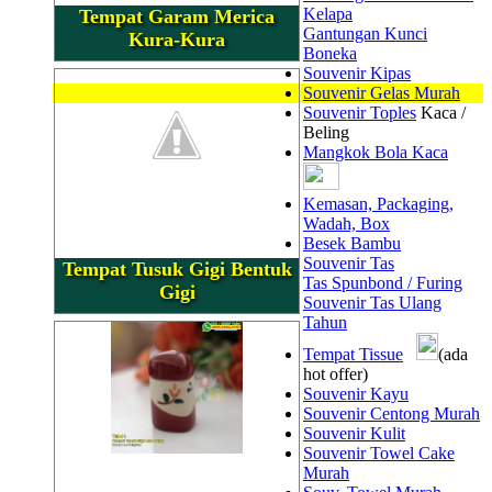
Kelapa
Tempat Garam Merica
Gantungan Kunci
Kura-Kura
Boneka
Souvenir Kipas
Souvenir Gelas Murah
Souvenir Toples
Kaca /
Beling
Mangkok Bola Kaca
Kemasan, Packaging,
Wadah, Box
Besek Bambu
Souvenir Tas
Tempat Tusuk Gigi Bentuk
Tas Spunbond / Furing
Gigi
Souvenir Tas Ulang
Tahun
Tempat Tissue
(ada
hot offer)
Souvenir Kayu
Souvenir Centong Murah
Souvenir Kulit
Souvenir Towel Cake
Murah