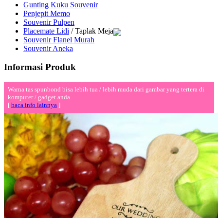
Gunting Kuku Souvenir
Penjepit Memo
Souvenir Pulpen
Placemate Lidi
/ Taplak Meja
Souvenir Flanel Murah
Souvenir Aneka
Informasi Produk
Warna tas spunbond bisa lebih tua / lebih muda dari gambar yang tertera di
komputer / gadget anda.
[
baca info lainnya
]