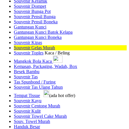
Souvenir Keramik
Souvenir Dompet
Souvenir Bunga Pot
Souvenir Pensil Bunga
Souvenir Pensil Boneka
Gantungan Kunci
Gantungan Kunci Batok Kelapa
Gantungan Kunci Boneka
Souvenir Kipas
Souvenir Gelas Murah
Souvenir Toples
Kaca / Beling
Mangkok Bola Kaca
Kemasan, Packaging, Wadah, Box
Besek Bambu
Souvenir Tas
Tas Spunbond / Furing
Souvenir Tas Ulang Tahun
Tempat Tissue
(ada hot offer)
Souvenir Kayu
Souvenir Centong Murah
Souvenir Kulit
Souvenir Towel Cake Murah
Souv. Towel Murah
Handuk Besar