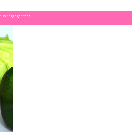
puter / gadget anda.