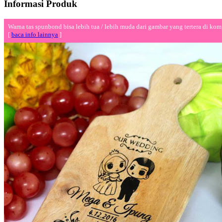
Informasi Produk
Warna tas spunbond bisa lebih tua / lebih muda dari gambar yang tertera di kom
[
baca info lainnya
]