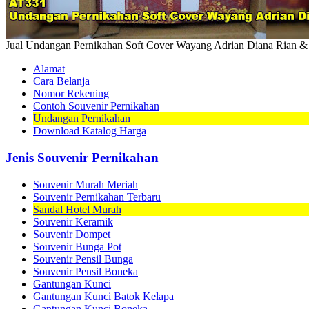
Jual Undangan Pernikahan Soft Cover Wayang Adrian Diana Rian &
Alamat
Cara Belanja
Nomor Rekening
Contoh Souvenir Pernikahan
Undangan Pernikahan
Download Katalog Harga
Jenis Souvenir Pernikahan
Souvenir Murah Meriah
Souvenir Pernikahan Terbaru
Sandal Hotel Murah
Souvenir Keramik
Souvenir Dompet
Souvenir Bunga Pot
Souvenir Pensil Bunga
Souvenir Pensil Boneka
Gantungan Kunci
Gantungan Kunci Batok Kelapa
Gantungan Kunci Boneka