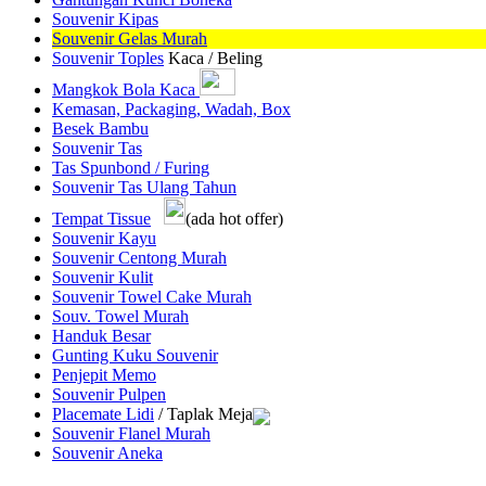
Souvenir Kipas
Souvenir Gelas Murah
Souvenir Toples
Kaca / Beling
Mangkok Bola Kaca
Kemasan, Packaging, Wadah, Box
Besek Bambu
Souvenir Tas
Tas Spunbond / Furing
Souvenir Tas Ulang Tahun
Tempat Tissue
(ada hot offer)
Souvenir Kayu
Souvenir Centong Murah
Souvenir Kulit
Souvenir Towel Cake Murah
Souv. Towel Murah
Handuk Besar
Gunting Kuku Souvenir
Penjepit Memo
Souvenir Pulpen
Placemate Lidi
/ Taplak Meja
Souvenir Flanel Murah
Souvenir Aneka