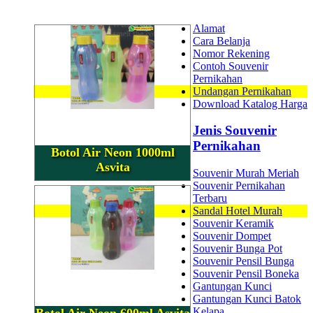
Alamat
Cara Belanja
Nomor Rekening
Contoh Souvenir
Pernikahan
Undangan Pernikahan
Download Katalog Harga
Jenis Souvenir
Pernikahan
Botol Air Neon 1000ml
Asvita
Souvenir Murah Meriah
Souvenir Pernikahan
Terbaru
Sandal Hotel Murah
Souvenir Keramik
Souvenir Dompet
Souvenir Bunga Pot
Souvenir Pensil Bunga
Souvenir Pensil Boneka
Gantungan Kunci
Gantungan Kunci Batok
Kelapa
Botol Air Neon 600ml Asvita