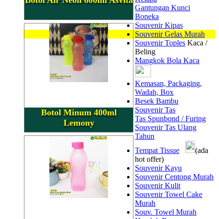
Gantungan Kunci
Boneka
Souvenir Kipas
Souvenir Gelas Murah
Souvenir Toples
Kaca /
Beling
Mangkok Bola Kaca
Kemasan, Packaging,
Wadah, Box
Besek Bambu
Souvenir Tas
Botol Minum 400ml
Tas Spunbond / Furing
Lemony
Souvenir Tas Ulang
Tahun
Tempat Tissue
(ada
hot offer)
Souvenir Kayu
Souvenir Centong Murah
Souvenir Kulit
Souvenir Towel Cake
Murah
Souv. Towel Murah