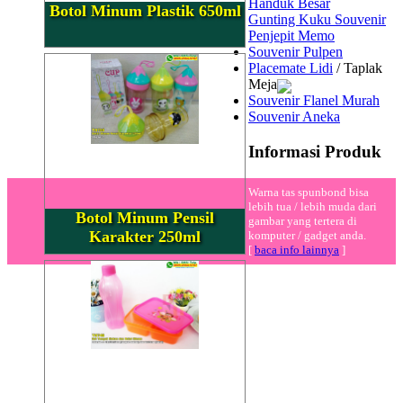
Handuk Besar
Botol Minum Plastik 650ml
Gunting Kuku Souvenir
Penjepit Memo
Souvenir Pulpen
Placemate Lidi
/ Taplak
Meja
Souvenir Flanel Murah
Souvenir Aneka
Informasi Produk
Warna tas spunbond bisa
lebih tua / lebih muda dari
Botol Minum Pensil
gambar yang tertera di
Karakter 250ml
komputer / gadget anda.
[
baca info lainnya
]