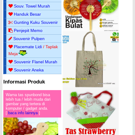
Souv. Towel Murah
Handuk Besar
Gunting Kuku Souvenir
Penjepit Memo
Souvenir Pulpen
Placemate Lidi
/ Taplak
Meja
Souvenir Flanel Murah
Souvenir Aneka
Informasi Produk
Warna tas spunbond bisa
lebih tua / lebih muda dari
gambar yang tertera di
komputer / gadget anda.
[
baca info lainnya
]