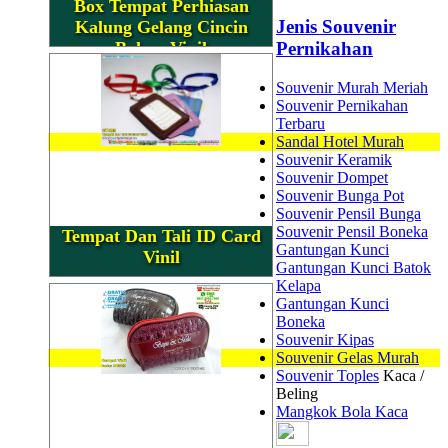
Box Tempat Perhiasan
Jenis Souvenir
Kalung Gelang Cincin
Bahan Vinil
Pernikahan
Souvenir Murah Meriah
Souvenir Pernikahan
Terbaru
Sandal Hotel Murah
Souvenir Keramik
Souvenir Dompet
Souvenir Bunga Pot
Souvenir Pensil Bunga
Souvenir Pensil Boneka
Tempat Dan Tali ID Card
Gantungan Kunci
Vinil
Gantungan Kunci Batok
Kelapa
Gantungan Kunci
Boneka
Souvenir Kipas
Souvenir Gelas Murah
Souvenir Toples
Kaca /
Beling
Mangkok Bola Kaca