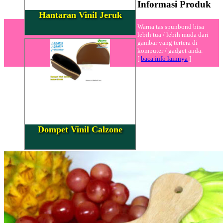
Informasi Produk
Hantaran Vinil Jeruk
Warna tas spunbond bisa
lebih tua / lebih muda dari
gambar yang tertera di
komputer / gadget anda.
[
baca info lainnya
]
Dompet Vinil Calzone