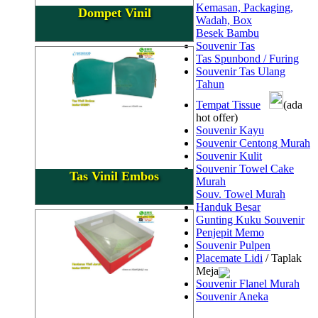
Kemasan, Packaging,
Dompet Vinil
Wadah, Box
Besek Bambu
Souvenir Tas
Tas Spunbond / Furing
Souvenir Tas Ulang
Tahun
Tempat Tissue
(ada
hot offer)
Souvenir Kayu
Souvenir Centong Murah
Souvenir Kulit
Souvenir Towel Cake
Tas Vinil Embos
Murah
Souv. Towel Murah
Handuk Besar
Gunting Kuku Souvenir
Penjepit Memo
Souvenir Pulpen
Placemate Lidi
/ Taplak
Meja
Souvenir Flanel Murah
Souvenir Aneka