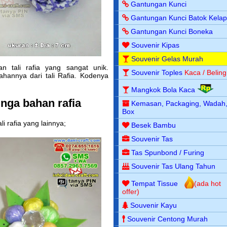
Gantungan Kunci
Gantungan Kunci Batok Kela
Gantungan Kunci Boneka
Souvenir Kipas
Souvenir Gelas Murah
n tali rafia yang sangat unik.
Souvenir Toples
Kaca / Beling
annya dari tali Rafia. Kodenya
Mangkok Bola Kaca
nga bahan rafia
Kemasan, Packaging, Wadah
Box
i rafia yang lainnya;
Besek Bambu
Souvenir Tas
Tas Spunbond / Furing
Souvenir Tas Ulang Tahun
Tempat Tissue
(ada hot
offer)
Souvenir Kayu
Souvenir Centong Murah