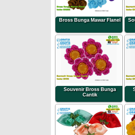
Bross Bunga Mawar Flanel
So
Souvenir Bross Bunga
Cantik