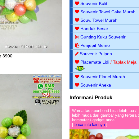
Souvenir Kulit
Souvenir Towel Cake Murah
Souv. Towel Murah
Handuk Besar
Gunting Kuku Souvenir
Penjepit Memo
Souvenir Pulpen
p 3900
Placemate Lidi
/ Taplak Meja
Souvenir Flanel Murah
Souvenir Aneka
Informasi Produk
Warna tas spunbond bisa lebih tua /
lebih muda dari gambar yang tertera 
komputer / gadget anda.
[
baca info lainnya
]