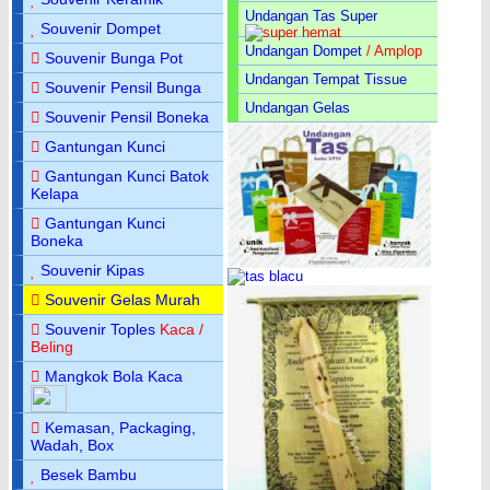
Undangan Tas Super
Souvenir Dompet
Undangan Dompet
/ Amplop
Souvenir Bunga Pot
Undangan Tempat Tissue
Souvenir Pensil Bunga
Undangan Gelas
Souvenir Pensil Boneka
Gantungan Kunci
Gantungan Kunci Batok
Kelapa
Gantungan Kunci
Boneka
Souvenir Kipas
Souvenir Gelas Murah
Souvenir Toples
Kaca /
Beling
Mangkok Bola Kaca
Kemasan, Packaging,
Wadah, Box
Besek Bambu