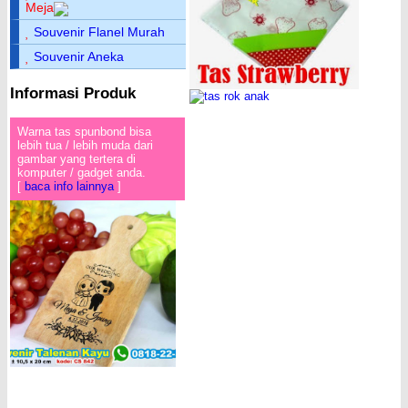
Meja
Souvenir Flanel Murah
Souvenir Aneka
Informasi Produk
Warna tas spunbond bisa
lebih tua / lebih muda dari
gambar yang tertera di
komputer / gadget anda.
[
baca info lainnya
]