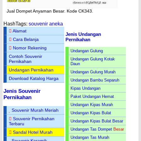
Jual Dompet Anyaman Besar. Kode CK343.
HashTags:
souvenir aneka
Alamat
Jenis Undangan
Pernikahan
Cara Belanja
Nomor Rekening
Undangan Gulung
Contoh Souvenir
Undangan Gulung Kotak
Pernikahan
Daun
Undangan Pernikahan
Undangan Gulung Murah
Download Katalog Harga
Undangan Bambu Separuh
Kipas Undangan
Jenis Souvenir
Paket Undangan Hemat
Pernikahan
Undangan Kipas Murah
Souvenir Murah Meriah
Undangan Kipas Bulat
Souvenir Pernikahan
Undangan Kipas Bulat Besar
Terbaru
Undangan Tas Dompet
Besar
Sandal Hotel Murah
Undangan Tas Murah
Souvenir Keramik